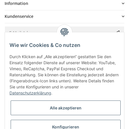
Information
Kundenservice
Wie wir Cookies & Co nutzen
Bitte senden Sie mir entsprechend Ihrer
Datenschutzerklärung
regelmäßig und
jederzeit widerruflich Informationen zu Ihrem Produktsortiment per E-Mail zu.
Durch Klicken auf „Alle akzeptieren“ gestatten Sie den
Einsatz folgender Dienste auf unserer Website: YouTube,
Vimeo, ReCaptcha, PayPal Express Checkout und
Ratenzahlung. Sie können die Einstellung jederzeit ändern
(Fingerabdruck-Icon links unten). Weitere Details finden
Sie unte
Konfigurieren
und in unserer
Datenschutzerklärung
.
Alle akzeptieren
* Alle Preise inkl. gesetzlicher USt., zzgl.
Versand
Konfigurieren
Besucherzähler: 5851610