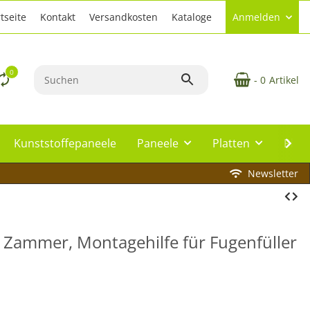
tseite
Kontakt
Versandkosten
Kataloge
Anmelden
0
- 0
Artikel
Kunststoffepaneele
Paneele
Platten
Plat
Newsletter
ür Zammer, Montagehilfe für Fugenfüller