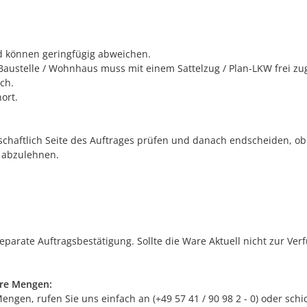
nd können geringfügig abweichen.
Baustelle / Wohnhaus muss mit einem Sattelzug / Plan-LKW frei zu
ch.
ort.
schaftlich Seite des Auftrages prüfen und danach endscheiden, ob w
 abzulehnen.
separate Auftragsbestätigung. Sollte die Ware Aktuell nicht zur Ve
ere Mengen:
gen, rufen Sie uns einfach an (+49 57 41 / 90 98 2 - 0) oder schic