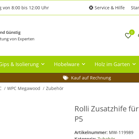
g von 8:00 bis 12:00 Uhr
Service & Hilfe
Star
und Günstig
0
tung von Experten
Gips & Isolierung
Hobelware
Holz im Garten
Kauf auf Rechnung
C
WPC Megawood
Zubehör
Rolli Zusatzhife f
P5
Artikelnummer:
MW-119989
Kategorie:
Zubehör