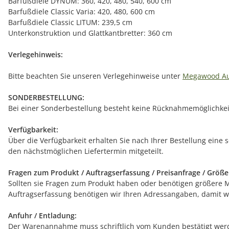
Barfußdiele DYNUM: 360, 420, 480, 540, 600 cm
Barfußdiele Classic Varia: 420, 480, 600 cm
Barfußdiele Classic LITUM: 239,5 cm
Unterkonstruktion und Glattkantbretter: 360 cm
Verlegehinweis:
Bitte beachten Sie unseren Verlegehinweise unter
Megawood Au
SONDERBESTELLUNG:
Bei einer Sonderbestellung besteht keine Rücknahmemöglichkeit
Verfügbarkeit:
Über die Verfügbarkeit erhalten Sie nach Ihrer Bestellung eine 
den nächstmöglichen Liefertermin mitgeteilt.
Fragen zum Produkt / Auftragserfassung / Preisanfrage / Größ
Sollten sie Fragen zum Produkt haben oder benötigen größere Men
Auftragserfassung benötigen wir Ihren Adressangaben, damit wi
Anfuhr / Entladung:
Der Warenannahme muss schriftlich vom Kunden bestätigt werde