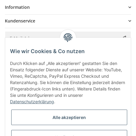
Information
Kundenservice
Wie wir Cookies & Co nutzen
Bitte senden Sie mir entsprechend Ihrer
Datenschutzerklärung
regelmäßig und
jederzeit widerruflich Informationen zu Ihrem Produktsortiment per E-Mail zu.
Durch Klicken auf „Alle akzeptieren“ gestatten Sie den
Einsatz folgender Dienste auf unserer Website: YouTube,
Vimeo, ReCaptcha, PayPal Express Checkout und
Ratenzahlung. Sie können die Einstellung jederzeit ändern
(Fingerabdruck-Icon links unten). Weitere Details finden
Sie unte
Konfigurieren
und in unserer
Datenschutzerklärung
.
Alle akzeptieren
* Alle Preise inkl. gesetzlicher USt., zzgl.
Versand