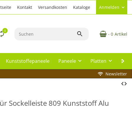
tseite
Kontakt
Versandkosten
Kataloge
Anmelden
0
- 0
Artikel
Kunststoffepaneele
Paneele
Platten
Plat
Newsletter
ür Sockelleiste 809 Kunststoff Alu