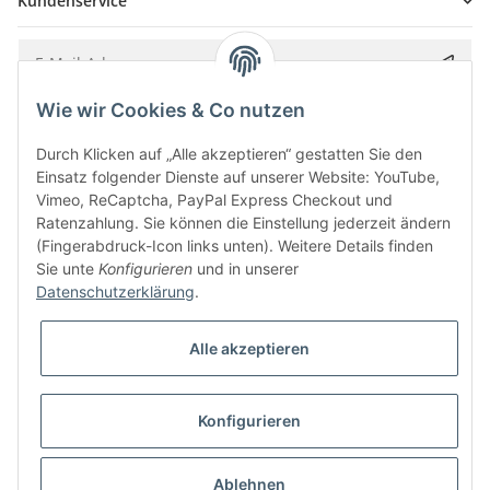
Kundenservice
Wie wir Cookies & Co nutzen
Bitte senden Sie mir entsprechend Ihrer
Datenschutzerklärung
regelmäßig und
jederzeit widerruflich Informationen zu Ihrem Produktsortiment per E-Mail zu.
Durch Klicken auf „Alle akzeptieren“ gestatten Sie den
Einsatz folgender Dienste auf unserer Website: YouTube,
Vimeo, ReCaptcha, PayPal Express Checkout und
Ratenzahlung. Sie können die Einstellung jederzeit ändern
(Fingerabdruck-Icon links unten). Weitere Details finden
Sie unte
Konfigurieren
und in unserer
Datenschutzerklärung
.
Alle akzeptieren
* Alle Preise inkl. gesetzlicher USt., zzgl.
Versand
Konfigurieren
Besucherzähler: 5845456
Alle Preise inkl. MwSt.
Umsetzung
Vlarom E-Commerce Agentur
| Powered by
JTL-Shop
|
CLEARIX JTL-Shop Template
Ablehnen