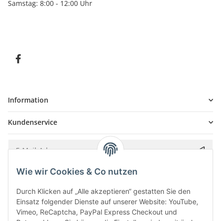
Samstag: 8:00 - 12:00 Uhr
Information
Kundenservice
Wie wir Cookies & Co nutzen
Bitte senden Sie mir entsprechend Ihrer
Datenschutzerklärung
regelmäßig und
jederzeit widerruflich Informationen zu Ihrem Produktsortiment per E-Mail zu.
Durch Klicken auf „Alle akzeptieren“ gestatten Sie den
Einsatz folgender Dienste auf unserer Website: YouTube,
Vimeo, ReCaptcha, PayPal Express Checkout und