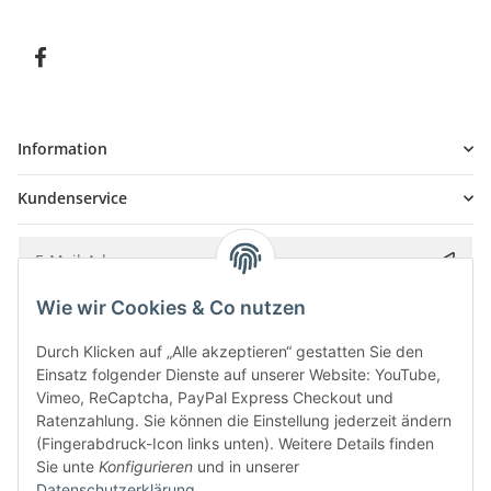
Information
Kundenservice
Wie wir Cookies & Co nutzen
Bitte senden Sie mir entsprechend Ihrer
Datenschutzerklärung
regelmäßig und
jederzeit widerruflich Informationen zu Ihrem Produktsortiment per E-Mail zu.
Durch Klicken auf „Alle akzeptieren“ gestatten Sie den
Einsatz folgender Dienste auf unserer Website: YouTube,
Vimeo, ReCaptcha, PayPal Express Checkout und
Ratenzahlung. Sie können die Einstellung jederzeit ändern
(Fingerabdruck-Icon links unten). Weitere Details finden
Sie unte
Konfigurieren
und in unserer
Datenschutzerklärung
.