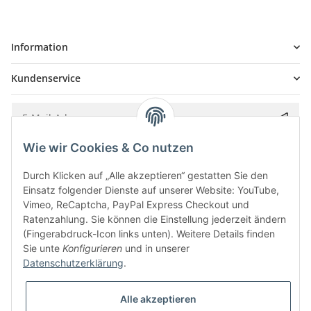
Information
Kundenservice
Wie wir Cookies & Co nutzen
Bitte senden Sie mir entsprechend Ihrer
Datenschutzerklärung
regelmäßig und
jederzeit widerruflich Informationen zu Ihrem Produktsortiment per E-Mail zu.
Durch Klicken auf „Alle akzeptieren“ gestatten Sie den
Einsatz folgender Dienste auf unserer Website: YouTube,
Vimeo, ReCaptcha, PayPal Express Checkout und
Ratenzahlung. Sie können die Einstellung jederzeit ändern
(Fingerabdruck-Icon links unten). Weitere Details finden
Sie unte
Konfigurieren
und in unserer
Datenschutzerklärung
.
Alle akzeptieren
* Alle Preise inkl. gesetzlicher USt., zzgl.
Versand