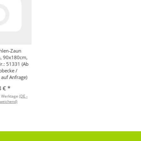
hlen-Zaun
n, 90x180cm,
Nr.: 51331 (Ab
bbecke /
 auf Anfrage)
8 €
*
4 Werktage
(DE -
weichend)