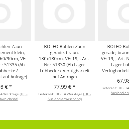
hlen-Zaun
BOLEO Bohlen-Zaun
BOLEO Bo
lement klein,
gerade, braun,
gerade, brau
60/90cm, VE:
180x180cm, VE: 19, , Art.-
VE: 19, , Art.-
Nr.: 51335 (Ab
Nr.: 51330 (Ab Lager
Lager Lü
übbecke /
Lübbecke / Verfügbarkeit
Verfügbarkeit
t auf Anfrage)
auf Anfrage)
67,9
98 €
*
77,99 €
*
Lieferzeit:
10 - 1
Ausland ab
 14 Werktage
(DE -
Lieferzeit:
10 - 14 Werktage
(DE -
abweichend)
Ausland abweichend)