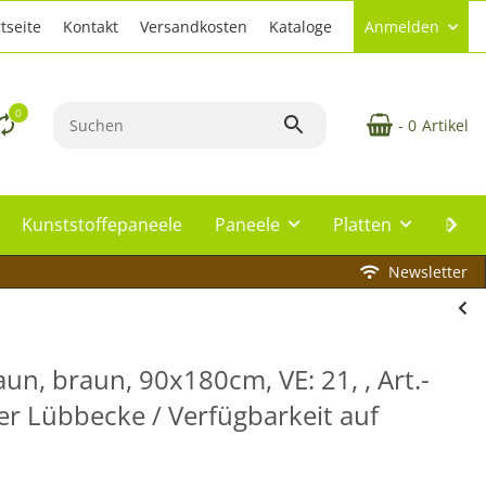
tseite
Kontakt
Versandkosten
Kataloge
Anmelden
0
- 0
Artikel
Kunststoffepaneele
Paneele
Platten
Plat
Newsletter
n, braun, 90x180cm, VE: 21, , Art.-
er Lübbecke / Verfügbarkeit auf