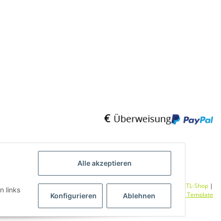
Alle akzeptieren
Umsetzung
Vlarom E-Commerce Agentur
| Powered by
JTL-Shop
|
n links
CLEARIX JTL-Shop Template
Konfigurieren
Ablehnen