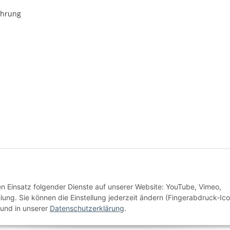
ehrung
* Alle Preise inkl. gesetzlicher USt., zzgl.
Versand
den Einsatz folgender Dienste auf unserer Website: YouTube, Vimeo,
Alle Preise inkl. MwSt.
g. Sie können die Einstellung jederzeit ändern (Fingerabdruck-Ico
und in unserer
Datenschutzerklärung
.