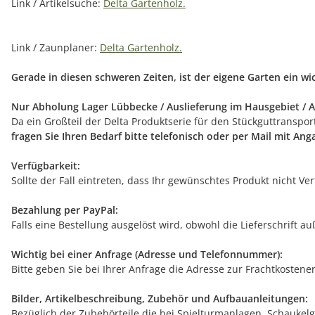
Link / Artikelsuche:
Delta Gartenholz.
Link / Zaunplaner:
Delta Gartenholz.
Gerade in diesen schweren Zeiten, ist der eigene Garten ein w
Nur Abholung Lager Lübbecke / Auslieferung im Hausgebiet / A
Da ein Großteil der Delta Produktserie für den Stückguttranspo
fragen Sie Ihren Bedarf bitte telefonisch oder per Mail mit An
Verfügbarkeit:
Sollte der Fall eintreten, dass Ihr gewünschtes Produkt nicht V
Bezahlung per PayPal:
Falls eine Bestellung ausgelöst wird, obwohl die Lieferschrift 
Wichtig bei einer Anfrage (Adresse und Telefonnummer):
Bitte geben Sie bei Ihrer Anfrage die Adresse zur Frachtkostene
Bilder, Artikelbeschreibung, Zubehör und Aufbauanleitungen:
Bezüglich der Zubehörteile die bei Spielturmanlagen, Schaukelg