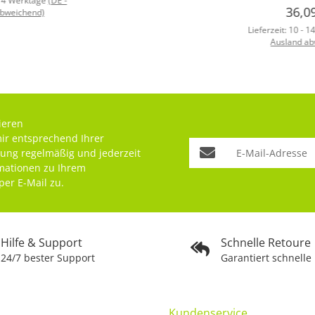
 14 Werktage
(DE -
36,0
abweichend)
Lieferzeit:
10 - 1
Ausland ab
ieren
mir entsprechend Ihrer
rung
regelmäßig und jederzeit
rmationen zu Ihrem
per E-Mail zu.
Hilfe & Support
Schnelle Retoure
24/7 bester Support
Garantiert schnelle
Kundenservice