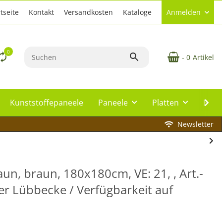
tseite
Kontakt
Versandkosten
Kataloge
Anmelden
0
- 0
Artikel
Kunststoffepaneele
Paneele
Platten
Plat
Newsletter
n, braun, 180x180cm, VE: 21, , Art.-
er Lübbecke / Verfügbarkeit auf