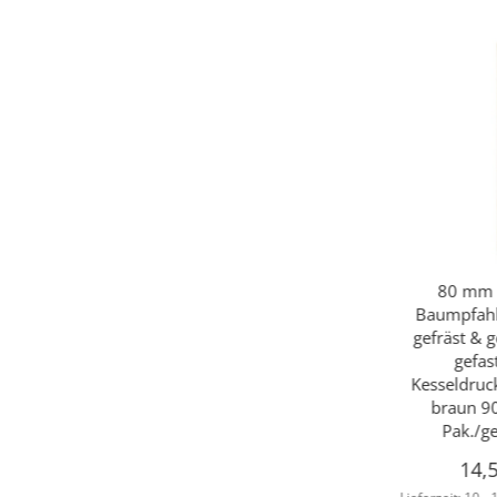
80 mm 
Baumpfahl 
gefräst & g
gefas
Kesseldruc
braun 90
Pak./g
14,