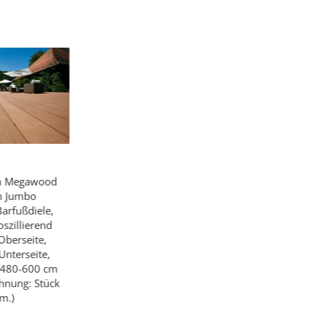
m Megawood
m Jumbo
arfußdiele,
szillierend
Oberseite,
Unterseite,
-480-600 cm
hnung: Stück
m.)