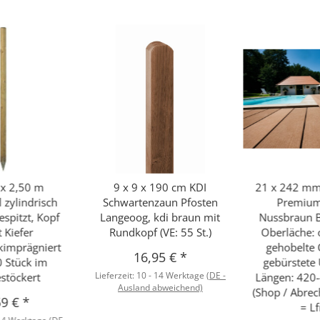
x 2,50 m
9 x 9 x 190 cm KDI
21 x 242 m
zylindrisch
Schwartenzaun Pfosten
Premiu
espitzt, Kopf
Langeoog, kdi braun mit
Nussbraun B
t Kiefer
Rundkopf (VE: 55 St.)
Oberläche: o
kimprägniert
gehobelte 
16,95 €
*
 Stück im
gebürstete 
Lieferzeit:
10 - 14 Werktage
(DE -
estöckert
Längen: 420
Ausland abweichend)
(Shop / Abrec
59 €
*
= Lf