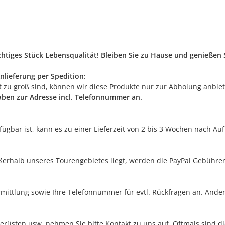
ichtiges Stück Lebensqualität! Bleiben Sie zu Hause und genieße
nlieferung per Spedition:
rt zu groß sind, können wir diese Produkte nur zur Abholung anbie
gaben zur Adresse incl. Telefonnummer an.
erfügbar ist, kann es zu einer Lieferzeit von 2 bis 3 Wochen nach A
außerhalb unseres Tourengebietes liegt, werden die PayPal Gebühre
rmittlung sowie Ihre Telefonnummer für evtl. Rückfragen an. Ander
erüsten usw. nehmen Sie bitte Kontakt zu uns auf. Oftmals sind di