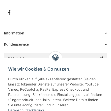
Information
Kundenservice
Wie wir Cookies & Co nutzen
Bitte senden Sie mir entsprechend Ihrer
Datenschutzerklärung
regelmäßig und
jederzeit widerruflich Informationen zu Ihrem Produktsortiment per E-Mail zu.
Durch Klicken auf „Alle akzeptieren“ gestatten Sie den
Einsatz folgender Dienste auf unserer Website: YouTube,
Vimeo, ReCaptcha, PayPal Express Checkout und
Ratenzahlung. Sie können die Einstellung jederzeit ändern
(Fingerabdruck-Icon links unten). Weitere Details finden
Sie unte
Konfigurieren
und in unserer
Datenschutzerklärung
.