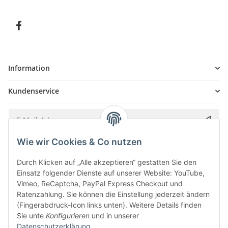
Information
Kundenservice
Wie wir Cookies & Co nutzen
Bitte senden Sie mir entsprechend Ihrer
Datenschutzerklärung
regelmäßig und
jederzeit widerruflich Informationen zu Ihrem Produktsortiment per E-Mail zu.
Durch Klicken auf „Alle akzeptieren“ gestatten Sie den
Einsatz folgender Dienste auf unserer Website: YouTube,
Vimeo, ReCaptcha, PayPal Express Checkout und
Ratenzahlung. Sie können die Einstellung jederzeit ändern
(Fingerabdruck-Icon links unten). Weitere Details finden
Sie unte
Konfigurieren
und in unserer
Datenschutzerklärung
.