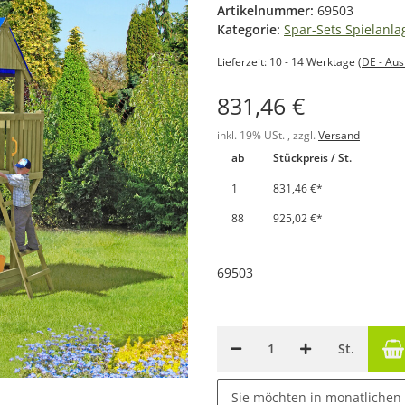
Artikelnummer:
69503
Kategorie:
Spar-Sets Spielanla
Lieferzeit:
10 - 14 Werktage
(DE - Au
831,46 €
inkl. 19% USt. , zzgl.
Versand
ab
Stückpreis / St.
1
831,46 €
*
88
925,02 €
*
69503
St.
Sie möchten in monatlichen