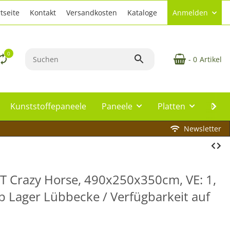
tseite
Kontakt
Versandkosten
Kataloge
Anmelden
0
- 0
Artikel
Kunststoffepaneele
Paneele
Platten
Plat
Newsletter
ET Crazy Horse, 490x250x350cm, VE: 1,
(Ab Lager Lübbecke / Verfügbarkeit auf