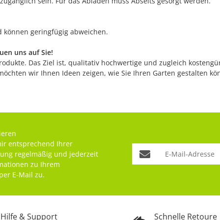
 zugänglich sein. Für das Abladen muss Abseits gesorgt werden.
nd können geringfügig abweichen.
en uns auf Sie!
odukte. Das Ziel ist, qualitativ hochwertige und zugleich kostengü
möchten wir Ihnen Ideen zeigen, wie Sie Ihren Garten gestalten k
ieren
mir entsprechend Ihrer
rung
regelmäßig und jederzeit
rmationen zu Ihrem
per E-Mail zu.
Hilfe & Support
Schnelle Retoure