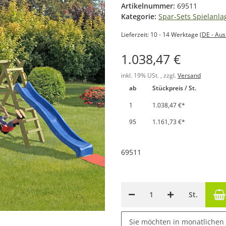
Artikelnummer:
69511
Kategorie:
Spar-Sets Spielanla
Lieferzeit:
10 - 14 Werktage
(DE - Au
1.038,47 €
inkl. 19% USt. , zzgl.
Versand
ab
Stückpreis / St.
1
1.038,47 €
*
95
1.161,73 €
*
69511
St.
Sie möchten in monatlichen