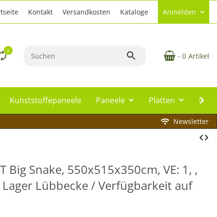
tseite
Kontakt
Versandkosten
Kataloge
Anmelden
0
- 0
Artikel
Kunststoffepaneele
Paneele
Platten
Plat
Newsletter
T Big Snake, 550x515x350cm, VE: 1, ,
b Lager Lübbecke / Verfügbarkeit auf