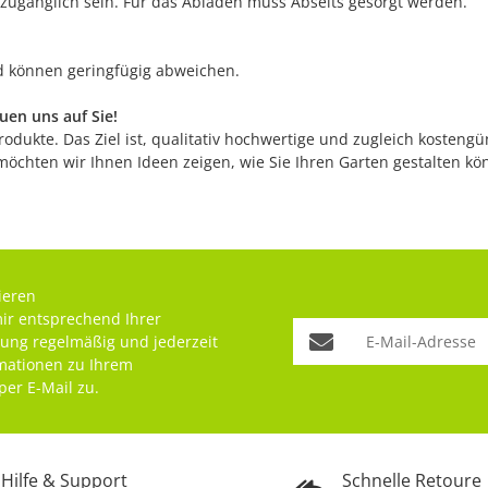
 zugänglich sein. Für das Abladen muss Abseits gesorgt werden.
nd können geringfügig abweichen.
en uns auf Sie!
odukte. Das Ziel ist, qualitativ hochwertige und zugleich kostengü
möchten wir Ihnen Ideen zeigen, wie Sie Ihren Garten gestalten k
ieren
mir entsprechend Ihrer
rung
regelmäßig und jederzeit
rmationen zu Ihrem
per E-Mail zu.
Hilfe & Support
Schnelle Retoure