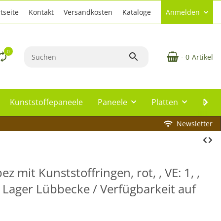
tseite
Kontakt
Versandkosten
Kataloge
Anmelden
0
- 0
Artikel
Kunststoffepaneele
Paneele
Platten
Plat
Newsletter
z mit Kunststoffringen, rot, , VE: 1, ,
b Lager Lübbecke / Verfügbarkeit auf