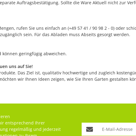
separate Auftragsbestätigung. Sollte die Ware Aktuell nicht zur Ve
ngen, rufen Sie uns einfach an (+49 57 41 / 90 98 2 - 0) oder sch
 zugänglich sein. Für das Abladen muss Abseits gesorgt werden.
nd können geringfügig abweichen.
en uns auf Sie!
odukte. Das Ziel ist, qualitativ hochwertige und zugleich kostengü
möchten wir Ihnen Ideen zeigen, wie Sie Ihren Garten gestalten k
ieren
mir entsprechend Ihrer
rung
regelmäßig und jederzeit
rmationen zu Ihrem