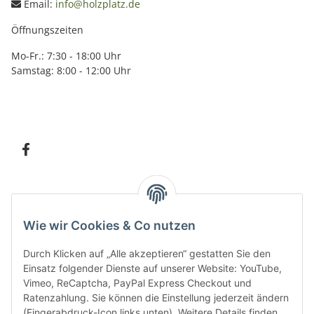
Email:
info@holzplatz.de
Öffnungszeiten
Mo-Fr.: 7:30 - 18:00 Uhr
Samstag: 8:00 - 12:00 Uhr
Information
Wie wir Cookies & Co nutzen
Kundenservice
Durch Klicken auf „Alle akzeptieren“ gestatten Sie den
Einsatz folgender Dienste auf unserer Website: YouTube,
Vimeo, ReCaptcha, PayPal Express Checkout und
Ratenzahlung. Sie können die Einstellung jederzeit ändern
Bitte senden Sie mir entsprechend Ihrer
Datenschutzerklärung
regelmäßig und
(Fingerabdruck-Icon links unten). Weitere Details finden