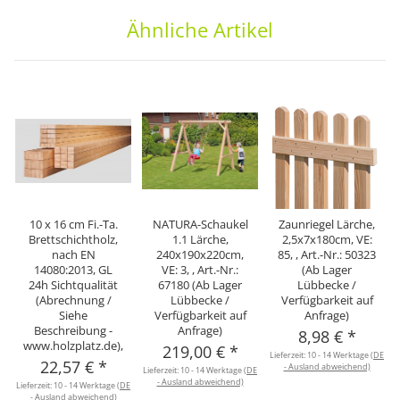
Ähnliche Artikel
10 x 16 cm Fi.-Ta.
NATURA-Schaukel
Zaunriegel Lärche,
Brettschichtholz,
1.1 Lärche,
2,5x7x180cm, VE:
nach EN
240x190x220cm,
85, , Art.-Nr.: 50323
14080:2013, GL
VE: 3, , Art.-Nr.:
(Ab Lager
24h Sichtqualität
67180 (Ab Lager
Lübbecke /
(Abrechnung /
Lübbecke /
Verfügbarkeit auf
Siehe
Verfügbarkeit auf
Anfrage)
Beschreibung -
Anfrage)
8,98 €
*
www.holzplatz.de),
219,00 €
*
Lieferzeit:
10 - 14 Werktage
(DE
22,57 €
*
- Ausland abweichend)
Lieferzeit:
10 - 14 Werktage
(DE
- Ausland abweichend)
Lieferzeit:
10 - 14 Werktage
(DE
- Ausland abweichend)