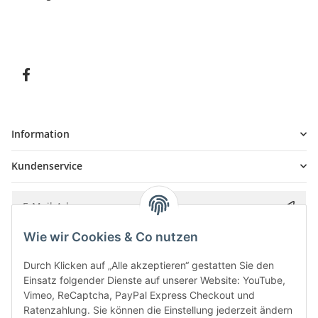
Information
Kundenservice
Wie wir Cookies & Co nutzen
Bitte senden Sie mir entsprechend Ihrer
Datenschutzerklärung
regelmäßig und
jederzeit widerruflich Informationen zu Ihrem Produktsortiment per E-Mail zu.
Durch Klicken auf „Alle akzeptieren“ gestatten Sie den
Einsatz folgender Dienste auf unserer Website: YouTube,
Vimeo, ReCaptcha, PayPal Express Checkout und
Ratenzahlung. Sie können die Einstellung jederzeit ändern