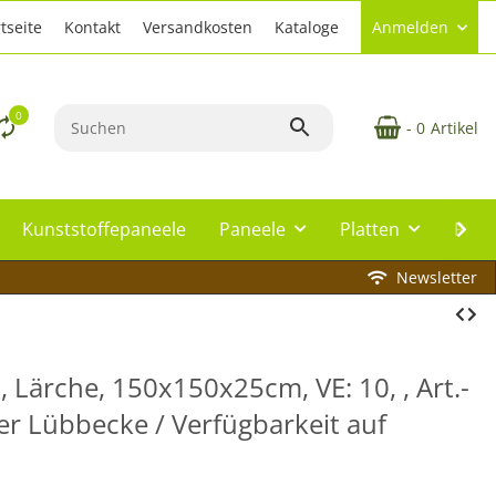
tseite
Kontakt
Versandkosten
Kataloge
Anmelden
0
- 0
Artikel
Kunststoffepaneele
Paneele
Platten
Plat
Newsletter
Lärche, 150x150x25cm, VE: 10, , Art.-
er Lübbecke / Verfügbarkeit auf