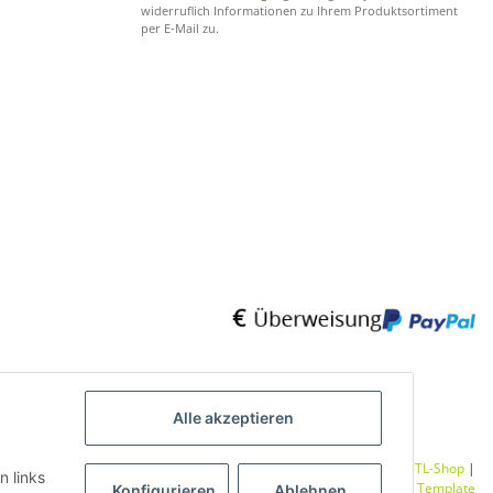
widerruflich Informationen zu Ihrem Produktsortiment
per E-Mail zu.
Alle akzeptieren
Umsetzung
Vlarom E-Commerce Agentur
| Powered by
JTL-Shop
|
n links
CLEARIX JTL-Shop Template
Konfigurieren
Ablehnen