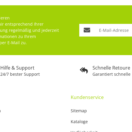
ieren
mir entsprechend Ihrer
rung
regelmäßig und jederzeit
rmationen zu Ihrem
per E-Mail zu.
Hilfe & Support
Schnelle Retoure
24/7 bester Support
Garantiert schnelle
Kundenservice
n
Sitemap
Kataloge