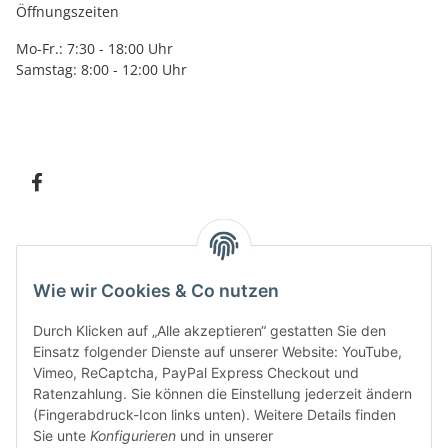
Öffnungszeiten
Mo-Fr.: 7:30 - 18:00 Uhr
Samstag: 8:00 - 12:00 Uhr
Information
Wie wir Cookies & Co nutzen
Kundenservice
Durch Klicken auf „Alle akzeptieren“ gestatten Sie den
Einsatz folgender Dienste auf unserer Website: YouTube,
Vimeo, ReCaptcha, PayPal Express Checkout und
Ratenzahlung. Sie können die Einstellung jederzeit ändern
Bitte senden Sie mir entsprechend Ihrer
Datenschutzerklärung
regelmäßig und
(Fingerabdruck-Icon links unten). Weitere Details finden
jederzeit widerruflich Informationen zu Ihrem Produktsortiment per E-Mail zu.
Sie unte
Konfigurieren
und in unserer