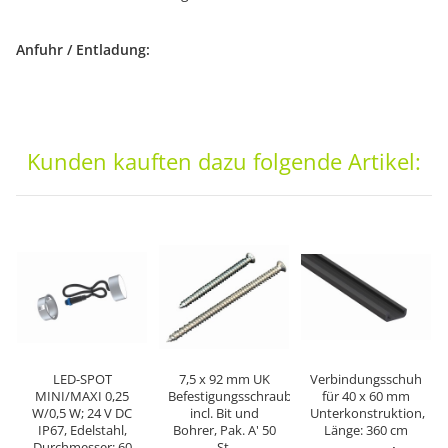
Anfuhr / Entladung:
Kunden kauften dazu folgende Artikel:
LED-SPOT
7,5 x 92 mm UK
Verbindungsschuh
MINI/MAXI 0,25
Befestigungsschrauben
für 40 x 60 mm
W/0,5 W; 24 V DC
incl. Bit und
Unterkonstruktion,
IP67, Edelstahl,
Bohrer, Pak. A' 50
Länge: 360 cm
Durchmesser: 60
St.