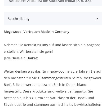
x
Bei diesem Artikel ist die Stückzahl teilbar (z. B. 0,5).
Beschreibung
Megawood: Vertrauen Made in Germany
Nehmen Sie Kontakt zu uns auf und lassen sich ein Angebot
erstellen. Wir beraten sie gern!
Jede Diele ein Unikat:
Weiter denken was das für megawood heißt, erfahren Sie auf
den nächsten für Sie zusammengestellten Seiten. megawood
Barfußdielen werden ausschließlich in Deutschland
hergestellt. Diese Produkte sind weltweit einzigartig. Sie
bestehen aus bis zu Prozent Naturfasern der Hobel- und
Sägeindustrie und stammen aus nachhaltig bewirtschafteten