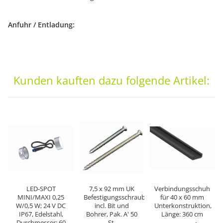
Anfuhr / Entladung:
Kunden kauften dazu folgende Artikel:
LED-SPOT
7,5 x 92 mm UK
Verbindungsschuh
MINI/MAXI 0,25
Befestigungsschrauben
für 40 x 60 mm
W/0,5 W; 24 V DC
incl. Bit und
Unterkonstruktion,
IP67, Edelstahl,
Bohrer, Pak. A' 50
Länge: 360 cm
Durchmesser: 60
St.