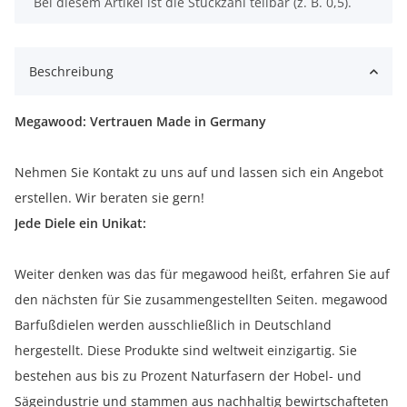
x
Bei diesem Artikel ist die Stückzahl teilbar (z. B. 0,5).
Beschreibung
Megawood: Vertrauen Made in Germany
Nehmen Sie Kontakt zu uns auf und lassen sich ein Angebot
erstellen. Wir beraten sie gern!
Jede Diele ein Unikat:
Weiter denken was das für megawood heißt, erfahren Sie auf
den nächsten für Sie zusammengestellten Seiten. megawood
Barfußdielen werden ausschließlich in Deutschland
hergestellt. Diese Produkte sind weltweit einzigartig. Sie
bestehen aus bis zu Prozent Naturfasern der Hobel- und
Sägeindustrie und stammen aus nachhaltig bewirtschafteten