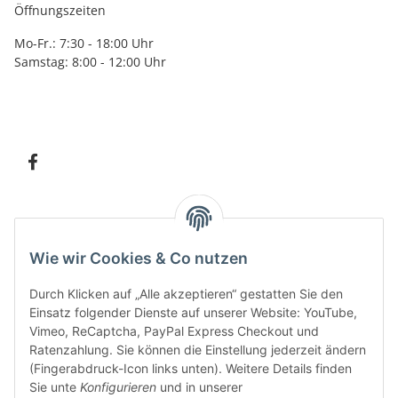
Öffnungszeiten
Mo-Fr.: 7:30 - 18:00 Uhr
Samstag: 8:00 - 12:00 Uhr
Information
Wie wir Cookies & Co nutzen
Kundenservice
Durch Klicken auf „Alle akzeptieren“ gestatten Sie den
Einsatz folgender Dienste auf unserer Website: YouTube,
Vimeo, ReCaptcha, PayPal Express Checkout und
Ratenzahlung. Sie können die Einstellung jederzeit ändern
Bitte senden Sie mir entsprechend Ihrer
Datenschutzerklärung
regelmäßig und
(Fingerabdruck-Icon links unten). Weitere Details finden
jederzeit widerruflich Informationen zu Ihrem Produktsortiment per E-Mail zu.
Sie unte
Konfigurieren
und in unserer