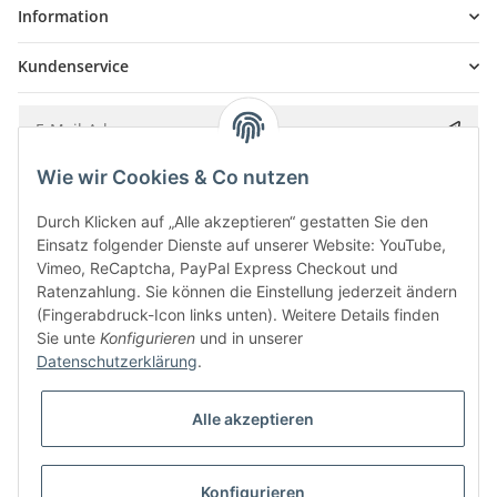
Information
Kundenservice
Wie wir Cookies & Co nutzen
Bitte senden Sie mir entsprechend Ihrer
Datenschutzerklärung
regelmäßig und
jederzeit widerruflich Informationen zu Ihrem Produktsortiment per E-Mail zu.
Durch Klicken auf „Alle akzeptieren“ gestatten Sie den
Einsatz folgender Dienste auf unserer Website: YouTube,
Vimeo, ReCaptcha, PayPal Express Checkout und
Ratenzahlung. Sie können die Einstellung jederzeit ändern
(Fingerabdruck-Icon links unten). Weitere Details finden
Sie unte
Konfigurieren
und in unserer
Datenschutzerklärung
.
Alle akzeptieren
* Alle Preise inkl. gesetzlicher USt., zzgl.
Versand
Konfigurieren
Besucherzähler: 5847819