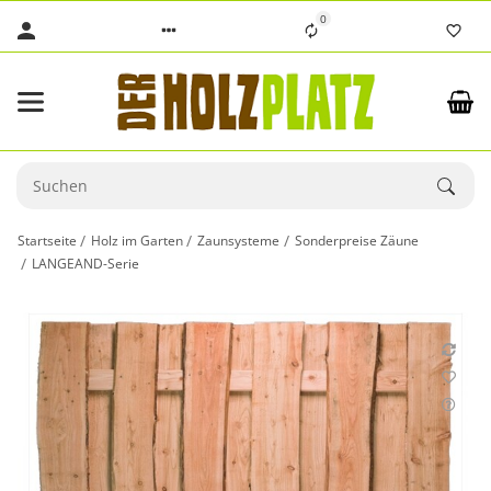
0
Startseite
Holz im Garten
Zaunsysteme
Sonderpreise Zäune
LANGEAND-Serie