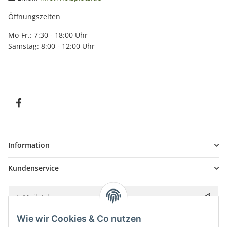
Öffnungszeiten
Mo-Fr.: 7:30 - 18:00 Uhr
Samstag: 8:00 - 12:00 Uhr
Information
Kundenservice
Wie wir Cookies & Co nutzen
Bitte senden Sie mir entsprechend Ihrer
Datenschutzerklärung
regelmäßig und