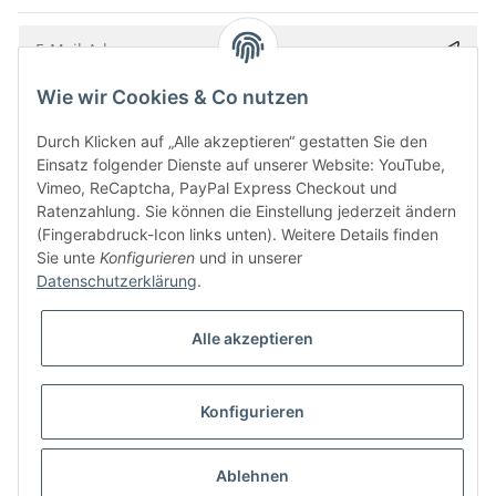
Wie wir Cookies & Co nutzen
Bitte senden Sie mir entsprechend Ihrer
Datenschutzerklärung
regelmäßig und
jederzeit widerruflich Informationen zu Ihrem Produktsortiment per E-Mail zu.
Durch Klicken auf „Alle akzeptieren“ gestatten Sie den
Einsatz folgender Dienste auf unserer Website: YouTube,
Vimeo, ReCaptcha, PayPal Express Checkout und
Ratenzahlung. Sie können die Einstellung jederzeit ändern
(Fingerabdruck-Icon links unten). Weitere Details finden
Sie unte
Konfigurieren
und in unserer
Datenschutzerklärung
.
Alle akzeptieren
* Alle Preise inkl. gesetzlicher USt., zzgl.
Versand
Konfigurieren
Besucherzähler: 5854215
Alle Preise inkl. MwSt.
Umsetzung
Vlarom E-Commerce Agentur
| Powered by
JTL-Shop
|
CLEARIX JTL-Shop Template
Ablehnen