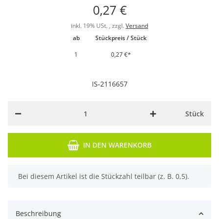
0,27 €
inkl. 19% USt. , zzgl.
Versand
ab
Stückpreis / Stück
1
0,27 €
*
IS-2116657
Stück
IN DEN WARENKORB
x
Bei diesem Artikel ist die Stückzahl teilbar (z. B. 0,5).
Beschreibung