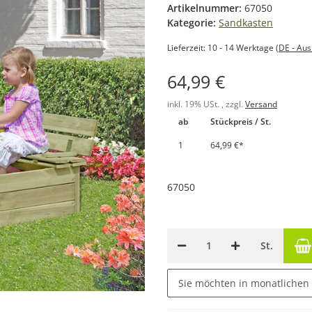
Artikelnummer:
67050
Kategorie:
Sandkasten
Lieferzeit:
10 - 14 Werktage
(DE - Au
64,99 €
inkl. 19% USt. , zzgl.
Versand
ab
Stückpreis / St.
1
64,99 €
*
67050
St.
Sie möchten in monatlichen