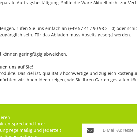
separate Auftragsbestätigung. Sollte die Ware Aktuell nicht zur Ve
ngen, rufen Sie uns einfach an (+49 57 41 / 90 98 2 - 0) oder sch
 zugänglich sein. Für das Abladen muss Abseits gesorgt werden.
nd können geringfügig abweichen.
en uns auf Sie!
odukte. Das Ziel ist, qualitativ hochwertige und zugleich kostengü
möchten wir Ihnen Ideen zeigen, wie Sie Ihren Garten gestalten k
ieren
mir entsprechend Ihrer
rung
regelmäßig und jederzeit
rmationen zu Ihrem