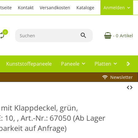
tseite
Kontakt
Versandkosten
Kataloge
Anmelden
0
- 0
Artikel
Kunststoffepaneele
Paneele
Platten
Plat
Newsletter
mit Klappdeckel, grün,
10, , Art.-Nr.: 67050 (Ab Lager
arkeit auf Anfrage)