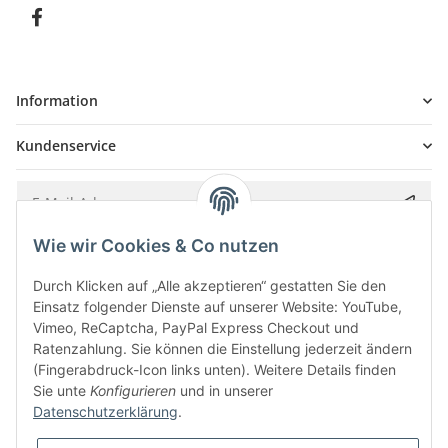
Information
Kundenservice
Wie wir Cookies & Co nutzen
Bitte senden Sie mir entsprechend Ihrer
Datenschutzerklärung
regelmäßig und
jederzeit widerruflich Informationen zu Ihrem Produktsortiment per E-Mail zu.
Durch Klicken auf „Alle akzeptieren“ gestatten Sie den
Einsatz folgender Dienste auf unserer Website: YouTube,
Vimeo, ReCaptcha, PayPal Express Checkout und
Ratenzahlung. Sie können die Einstellung jederzeit ändern
(Fingerabdruck-Icon links unten). Weitere Details finden
Sie unte
Konfigurieren
und in unserer
Datenschutzerklärung
.