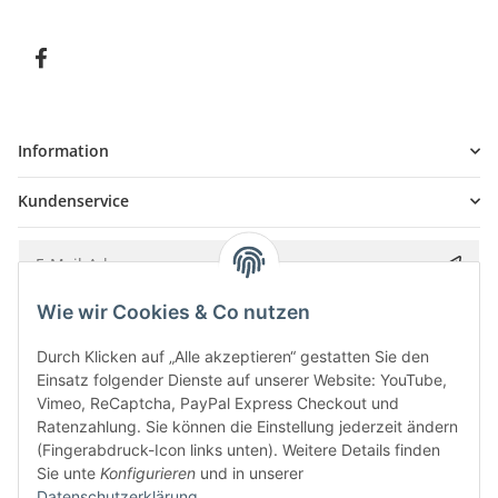
Information
Kundenservice
Wie wir Cookies & Co nutzen
Bitte senden Sie mir entsprechend Ihrer
Datenschutzerklärung
regelmäßig und
jederzeit widerruflich Informationen zu Ihrem Produktsortiment per E-Mail zu.
Durch Klicken auf „Alle akzeptieren“ gestatten Sie den
Einsatz folgender Dienste auf unserer Website: YouTube,
Vimeo, ReCaptcha, PayPal Express Checkout und
Ratenzahlung. Sie können die Einstellung jederzeit ändern
(Fingerabdruck-Icon links unten). Weitere Details finden
Sie unte
Konfigurieren
und in unserer
Datenschutzerklärung
.