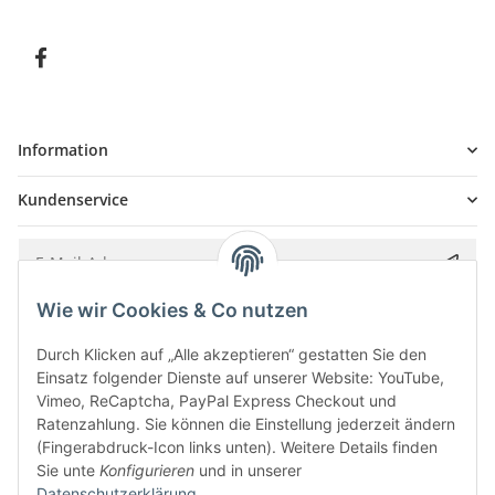
Information
Kundenservice
Wie wir Cookies & Co nutzen
Bitte senden Sie mir entsprechend Ihrer
Datenschutzerklärung
regelmäßig und
jederzeit widerruflich Informationen zu Ihrem Produktsortiment per E-Mail zu.
Durch Klicken auf „Alle akzeptieren“ gestatten Sie den
Einsatz folgender Dienste auf unserer Website: YouTube,
Vimeo, ReCaptcha, PayPal Express Checkout und
Ratenzahlung. Sie können die Einstellung jederzeit ändern
(Fingerabdruck-Icon links unten). Weitere Details finden
Sie unte
Konfigurieren
und in unserer
Datenschutzerklärung
.