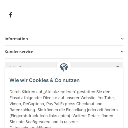
Information
Kundenservice
Wie wir Cookies & Co nutzen
Bitte senden Sie mir entsprechend Ihrer
Datenschutzerklärung
regelmäßig und
jederzeit widerruflich Informationen zu Ihrem Produktsortiment per E-Mail zu.
Durch Klicken auf „Alle akzeptieren“ gestatten Sie den
Einsatz folgender Dienste auf unserer Website: YouTube,
Vimeo, ReCaptcha, PayPal Express Checkout und
Ratenzahlung. Sie können die Einstellung jederzeit ändern
(Fingerabdruck-Icon links unten). Weitere Details finden
Sie unte
Konfigurieren
und in unserer
Datenschutzerklärung
.