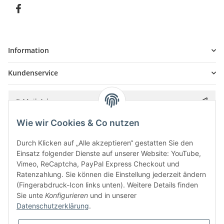
Information
Kundenservice
Wie wir Cookies & Co nutzen
Bitte senden Sie mir entsprechend Ihrer
Datenschutzerklärung
regelmäßig und
jederzeit widerruflich Informationen zu Ihrem Produktsortiment per E-Mail zu.
Durch Klicken auf „Alle akzeptieren“ gestatten Sie den
Einsatz folgender Dienste auf unserer Website: YouTube,
Vimeo, ReCaptcha, PayPal Express Checkout und
Ratenzahlung. Sie können die Einstellung jederzeit ändern
(Fingerabdruck-Icon links unten). Weitere Details finden
Sie unte
Konfigurieren
und in unserer
Datenschutzerklärung
.