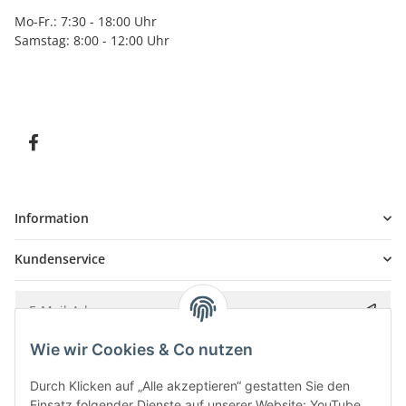
Mo-Fr.: 7:30 - 18:00 Uhr
Samstag: 8:00 - 12:00 Uhr
Information
Kundenservice
Wie wir Cookies & Co nutzen
Bitte senden Sie mir entsprechend Ihrer
Datenschutzerklärung
regelmäßig und
jederzeit widerruflich Informationen zu Ihrem Produktsortiment per E-Mail zu.
Durch Klicken auf „Alle akzeptieren“ gestatten Sie den
Einsatz folgender Dienste auf unserer Website: YouTube,