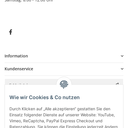
Information
Kundenservice
Wie wir Cookies & Co nutzen
Bitte senden Sie mir entsprechend Ihrer
Datenschutzerklärung
regelmäßig und
jederzeit widerruflich Informationen zu Ihrem Produktsortiment per E-Mail zu.
Durch Klicken auf „Alle akzeptieren“ gestatten Sie den
Einsatz folgender Dienste auf unserer Website: YouTube,
Vimeo, ReCaptcha, PayPal Express Checkout und
Ratenzahlung. Sie können die Einstellung jederzeit ändern