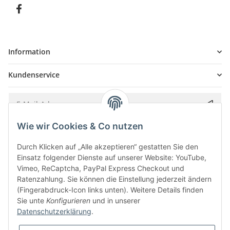
Information
Kundenservice
Wie wir Cookies & Co nutzen
Bitte senden Sie mir entsprechend Ihrer
Datenschutzerklärung
regelmäßig und
jederzeit widerruflich Informationen zu Ihrem Produktsortiment per E-Mail zu.
Durch Klicken auf „Alle akzeptieren“ gestatten Sie den
Einsatz folgender Dienste auf unserer Website: YouTube,
Vimeo, ReCaptcha, PayPal Express Checkout und
Ratenzahlung. Sie können die Einstellung jederzeit ändern
(Fingerabdruck-Icon links unten). Weitere Details finden
Sie unte
Konfigurieren
und in unserer
Datenschutzerklärung
.