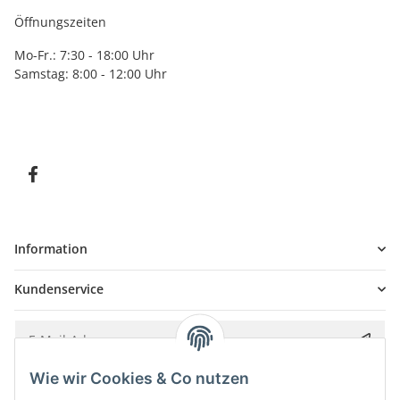
Öffnungszeiten
Mo-Fr.: 7:30 - 18:00 Uhr
Samstag: 8:00 - 12:00 Uhr
Information
Kundenservice
Wie wir Cookies & Co nutzen
Bitte senden Sie mir entsprechend Ihrer
Datenschutzerklärung
regelmäßig und
jederzeit widerruflich Informationen zu Ihrem Produktsortiment per E-Mail zu.