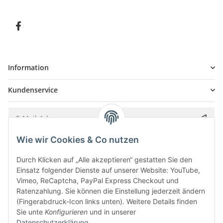
Information
Kundenservice
Wie wir Cookies & Co nutzen
Bitte senden Sie mir entsprechend Ihrer
Datenschutzerklärung
regelmäßig und
jederzeit widerruflich Informationen zu Ihrem Produktsortiment per E-Mail zu.
Durch Klicken auf „Alle akzeptieren“ gestatten Sie den
Einsatz folgender Dienste auf unserer Website: YouTube,
Vimeo, ReCaptcha, PayPal Express Checkout und
Ratenzahlung. Sie können die Einstellung jederzeit ändern
(Fingerabdruck-Icon links unten). Weitere Details finden
Sie unte
Konfigurieren
und in unserer
Datenschutzerklärung
.