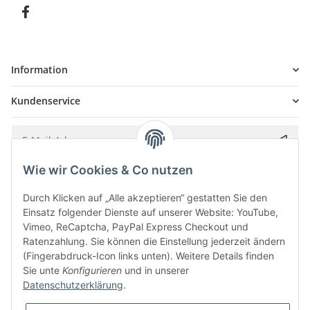
Information
Kundenservice
Wie wir Cookies & Co nutzen
Bitte senden Sie mir entsprechend Ihrer
Datenschutzerklärung
regelmäßig und
jederzeit widerruflich Informationen zu Ihrem Produktsortiment per E-Mail zu.
Durch Klicken auf „Alle akzeptieren“ gestatten Sie den
Einsatz folgender Dienste auf unserer Website: YouTube,
Vimeo, ReCaptcha, PayPal Express Checkout und
Ratenzahlung. Sie können die Einstellung jederzeit ändern
(Fingerabdruck-Icon links unten). Weitere Details finden
Sie unte
Konfigurieren
und in unserer
Datenschutzerklärung
.