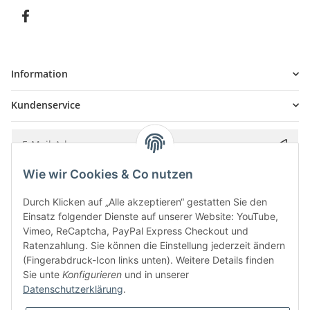
Information
Kundenservice
Wie wir Cookies & Co nutzen
Bitte senden Sie mir entsprechend Ihrer
Datenschutzerklärung
regelmäßig und
jederzeit widerruflich Informationen zu Ihrem Produktsortiment per E-Mail zu.
Durch Klicken auf „Alle akzeptieren“ gestatten Sie den
Einsatz folgender Dienste auf unserer Website: YouTube,
Vimeo, ReCaptcha, PayPal Express Checkout und
Ratenzahlung. Sie können die Einstellung jederzeit ändern
(Fingerabdruck-Icon links unten). Weitere Details finden
Sie unte
Konfigurieren
und in unserer
Datenschutzerklärung
.