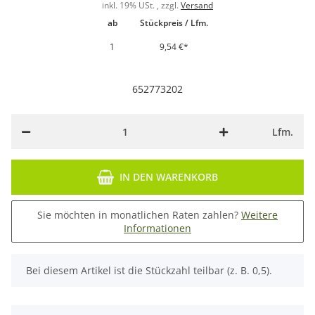
inkl. 19% USt. , zzgl.
Versand
ab
Stückpreis / Lfm.
1
9,54 €
*
652773202
Lfm.
IN DEN WARENKORB
Sie möchten in monatlichen Raten zahlen?
Weitere
Informationen
x
Bei diesem Artikel ist die Stückzahl teilbar (z. B. 0,5).