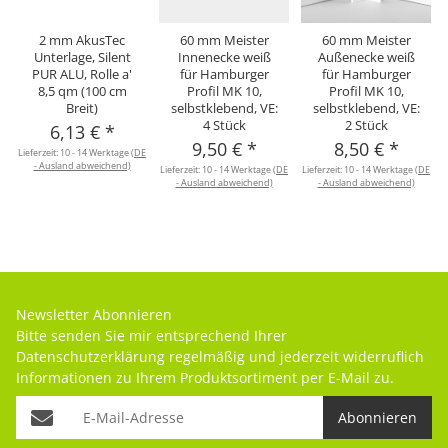
2 mm AkusTec
60 mm Meister
60 mm Meister
Unterlage, Silent
Innenecke weiß
Außenecke weiß
PUR ALU, Rolle a'
für Hamburger
für Hamburger
8,5 qm (100 cm
Profil MK 10,
Profil MK 10,
Breit)
selbstklebend, VE:
selbstklebend, VE:
4 Stück
2 Stück
6,13 €
*
9,50 €
*
8,50 €
*
Lieferzeit:
10 - 14 Werktage
(DE
- Ausland abweichend)
Lieferzeit:
10 - 14 Werktage
(DE
Lieferzeit:
10 - 14 Werktage
(DE
- Ausland abweichend)
- Ausland abweichend)
L
Newsletter Abonnieren
Bitte senden Sie mir entsprechend Ihrer
Datenschutzerklärung
regelmäßig und jederzeit widerruflich
Informationen zu Ihrem Produktsortiment per E-Mail zu.
Abonnieren