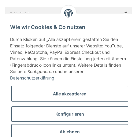
Wie wir Cookies & Co nutzen
Bitte senden Sie mir entsprechend Ihrer
Datenschutzerklärung
regelmäßig und
jederzeit widerruflich Informationen zu Ihrem Produktsortiment per E-Mail zu.
Durch Klicken auf „Alle akzeptieren“ gestatten Sie den
Einsatz folgender Dienste auf unserer Website: YouTube,
Vimeo, ReCaptcha, PayPal Express Checkout und
Ratenzahlung. Sie können die Einstellung jederzeit ändern
(Fingerabdruck-Icon links unten). Weitere Details finden
Sie unte
Konfigurieren
und in unserer
Datenschutzerklärung
.
Alle akzeptieren
* Alle Preise inkl. gesetzlicher USt., zzgl.
Versand
Konfigurieren
Besucherzähler: 5845471
Alle Preise inkl. MwSt.
Umsetzung
Vlarom E-Commerce Agentur
| Powered by
JTL-Shop
|
CLEARIX JTL-Shop Template
Ablehnen