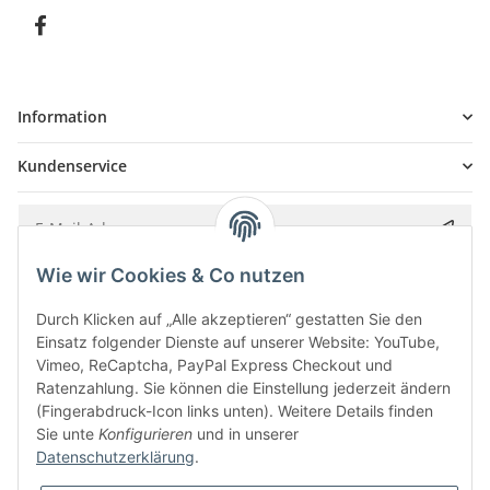
Information
Kundenservice
Wie wir Cookies & Co nutzen
Bitte senden Sie mir entsprechend Ihrer
Datenschutzerklärung
regelmäßig und
jederzeit widerruflich Informationen zu Ihrem Produktsortiment per E-Mail zu.
Durch Klicken auf „Alle akzeptieren“ gestatten Sie den
Einsatz folgender Dienste auf unserer Website: YouTube,
Vimeo, ReCaptcha, PayPal Express Checkout und
Ratenzahlung. Sie können die Einstellung jederzeit ändern
(Fingerabdruck-Icon links unten). Weitere Details finden
Sie unte
Konfigurieren
und in unserer
Datenschutzerklärung
.