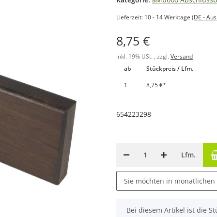
Lieferzeit:
10 - 14 Werktage
(DE - Au
8,75 €
inkl. 19% USt. , zzgl.
Versand
ab
Stückpreis / Lfm.
1
8,75 €
*
654223298
Lfm.
Sie möchten in monatlichen
x
Bei diesem Artikel ist die Stü