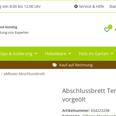
g von 8:00 bis 12:00 Uhr
Service & Hilfe
Star
und Günstig
0
tung von Experten
Gips & Isolierung
Hobelware
Holz im Garten
Kauf auf Rechnung
aMbooo Abschlussbrett
Abschlussbrett Te
vorgeölt
Artikelnummer:
654223298
Kategorie:
aMbooo Abschlussb