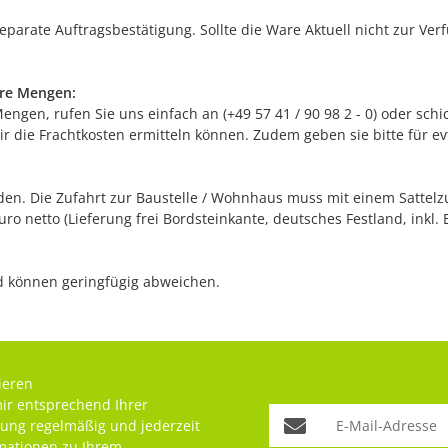
separate Auftragsbestätigung. Sollte die Ware Aktuell nicht zur Ve
ere Mengen:
gen, rufen Sie uns einfach an (+49 57 41 / 90 98 2 - 0) oder schic
r die Frachtkosten ermitteln können. Zudem geben sie bitte für e
n. Die Zufahrt zur Baustelle / Wohnhaus muss mit einem Sattelzug
o netto (Lieferung frei Bordsteinkante, deutsches Festland, inkl. 
nd können geringfügig abweichen.
ieren
mir entsprechend Ihrer
rung
regelmäßig und jederzeit
rmationen zu Ihrem