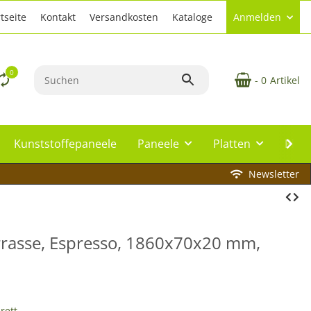
tseite
Kontakt
Versandkosten
Kataloge
Anmelden
0
- 0
Artikel
Kunststoffepaneele
Paneele
Platten
Plat
Newsletter
rrasse, Espresso, 1860x70x20 mm,
rett