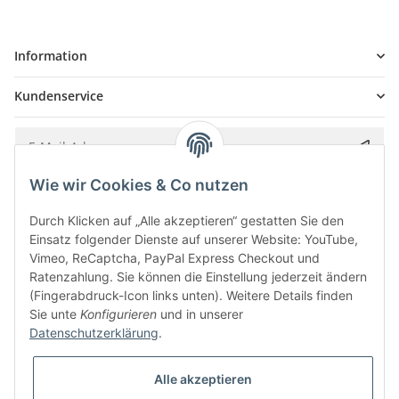
Information
Kundenservice
Wie wir Cookies & Co nutzen
Bitte senden Sie mir entsprechend Ihrer
Datenschutzerklärung
regelmäßig und
jederzeit widerruflich Informationen zu Ihrem Produktsortiment per E-Mail zu.
Durch Klicken auf „Alle akzeptieren“ gestatten Sie den
Einsatz folgender Dienste auf unserer Website: YouTube,
Vimeo, ReCaptcha, PayPal Express Checkout und
Ratenzahlung. Sie können die Einstellung jederzeit ändern
(Fingerabdruck-Icon links unten). Weitere Details finden
Sie unte
Konfigurieren
und in unserer
Datenschutzerklärung
.
Alle akzeptieren
* Alle Preise inkl. gesetzlicher USt., zzgl.
Versand