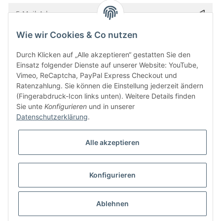
Wie wir Cookies & Co nutzen
Bitte senden Sie mir entsprechend Ihrer
Datenschutzerklärung
regelmäßig und
jederzeit widerruflich Informationen zu Ihrem Produktsortiment per E-Mail zu.
Durch Klicken auf „Alle akzeptieren“ gestatten Sie den
Einsatz folgender Dienste auf unserer Website: YouTube,
Vimeo, ReCaptcha, PayPal Express Checkout und
Ratenzahlung. Sie können die Einstellung jederzeit ändern
(Fingerabdruck-Icon links unten). Weitere Details finden
Sie unte
Konfigurieren
und in unserer
Datenschutzerklärung
.
Alle akzeptieren
* Alle Preise inkl. gesetzlicher USt., zzgl.
Versand
Konfigurieren
Besucherzähler: 5846756
Alle Preise inkl. MwSt.
Umsetzung
Vlarom E-Commerce Agentur
| Powered by
JTL-Shop
|
CLEARIX JTL-Shop Template
Ablehnen