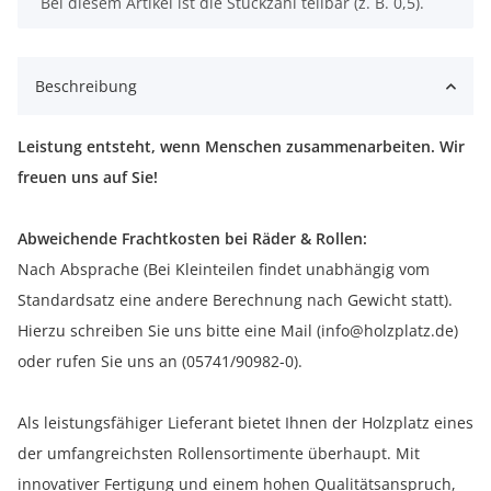
x
Bei diesem Artikel ist die Stückzahl teilbar (z. B. 0,5).
Beschreibung
Leistung entsteht, wenn Menschen zusammenarbeiten. Wir
freuen uns auf Sie!
Abweichende Frachtkosten bei Räder & Rollen:
Nach Absprache (Bei Kleinteilen findet unabhängig vom
Standardsatz eine andere Berechnung nach Gewicht statt).
Hierzu schreiben Sie uns bitte eine Mail (info@holzplatz.de)
oder rufen Sie uns an (05741/90982-0).
Als leistungsfähiger Lieferant bietet Ihnen der Holzplatz eines
der umfangreichsten Rollensortimente überhaupt. Mit
innovativer Fertigung und einem hohen Qualitätsanspruch,