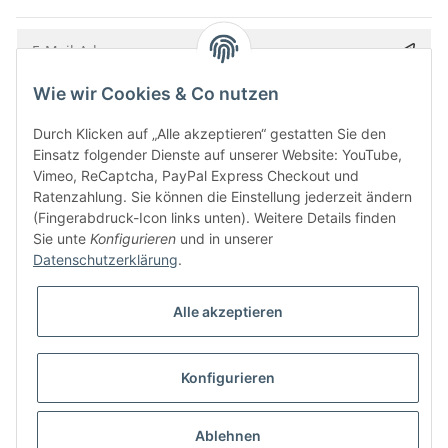
Wie wir Cookies & Co nutzen
Bitte senden Sie mir entsprechend Ihrer
Datenschutzerklärung
regelmäßig und
jederzeit widerruflich Informationen zu Ihrem Produktsortiment per E-Mail zu.
Durch Klicken auf „Alle akzeptieren“ gestatten Sie den
Einsatz folgender Dienste auf unserer Website: YouTube,
Vimeo, ReCaptcha, PayPal Express Checkout und
Ratenzahlung. Sie können die Einstellung jederzeit ändern
(Fingerabdruck-Icon links unten). Weitere Details finden
Sie unte
Konfigurieren
und in unserer
Datenschutzerklärung
.
Alle akzeptieren
* Alle Preise inkl. gesetzlicher USt., zzgl.
Versand
Konfigurieren
Besucherzähler: 5849809
Alle Preise inkl. MwSt.
Umsetzung
Vlarom E-Commerce Agentur
| Powered by
JTL-Shop
|
CLEARIX JTL-Shop Template
Ablehnen