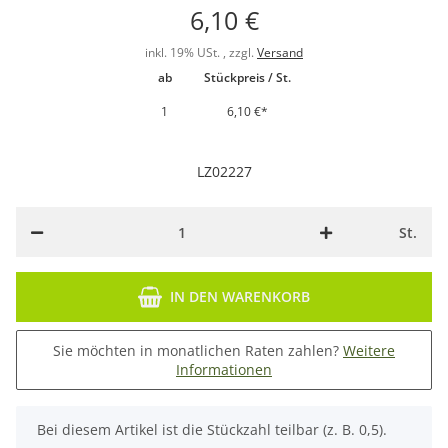
6,10 €
inkl. 19% USt. , zzgl.
Versand
ab
Stückpreis / St.
1
6,10 €
*
LZ02227
St.
IN DEN WARENKORB
Sie möchten in monatlichen Raten zahlen?
Weitere
Informationen
x
Bei diesem Artikel ist die Stückzahl teilbar (z. B. 0,5).