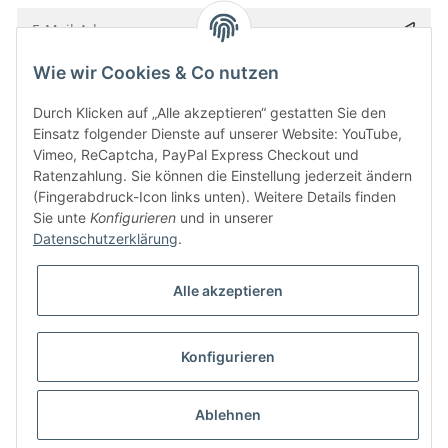
Wie wir Cookies & Co nutzen
Bitte senden Sie mir entsprechend Ihrer
Datenschutzerklärung
regelmäßig und
jederzeit widerruflich Informationen zu Ihrem Produktsortiment per E-Mail zu.
Durch Klicken auf „Alle akzeptieren“ gestatten Sie den
Einsatz folgender Dienste auf unserer Website: YouTube,
Vimeo, ReCaptcha, PayPal Express Checkout und
Ratenzahlung. Sie können die Einstellung jederzeit ändern
(Fingerabdruck-Icon links unten). Weitere Details finden
Sie unte
Konfigurieren
und in unserer
Datenschutzerklärung
.
Alle akzeptieren
* Alle Preise inkl. gesetzlicher USt., zzgl.
Versand
Konfigurieren
Besucherzähler: 5841582
Alle Preise inkl. MwSt.
Umsetzung
Vlarom E-Commerce Agentur
| Powered by
JTL-Shop
|
CLEARIX JTL-Shop Template
Ablehnen