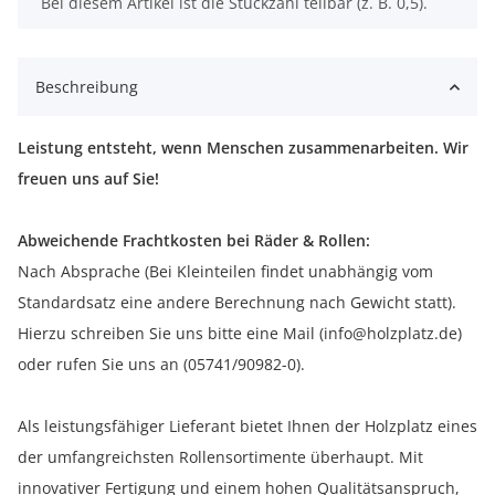
x
Bei diesem Artikel ist die Stückzahl teilbar (z. B. 0,5).
Beschreibung
Leistung entsteht, wenn Menschen zusammenarbeiten. Wir
freuen uns auf Sie!
Abweichende Frachtkosten bei Räder & Rollen:
Nach Absprache (Bei Kleinteilen findet unabhängig vom
Standardsatz eine andere Berechnung nach Gewicht statt).
Hierzu schreiben Sie uns bitte eine Mail (info@holzplatz.de)
oder rufen Sie uns an (05741/90982-0).
Als leistungsfähiger Lieferant bietet Ihnen der Holzplatz eines
der umfangreichsten Rollensortimente überhaupt. Mit
innovativer Fertigung und einem hohen Qualitätsanspruch,