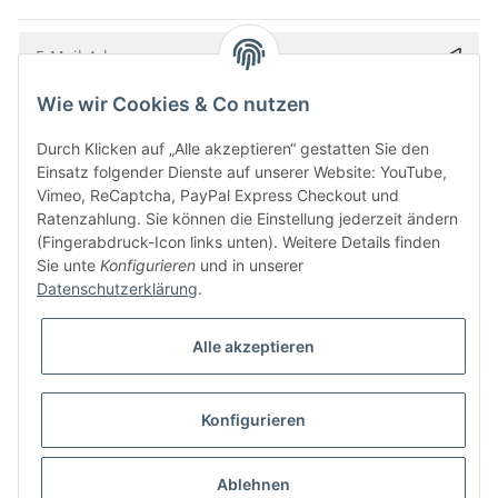
Wie wir Cookies & Co nutzen
Bitte senden Sie mir entsprechend Ihrer
Datenschutzerklärung
regelmäßig und
jederzeit widerruflich Informationen zu Ihrem Produktsortiment per E-Mail zu.
Durch Klicken auf „Alle akzeptieren“ gestatten Sie den
Einsatz folgender Dienste auf unserer Website: YouTube,
Vimeo, ReCaptcha, PayPal Express Checkout und
Ratenzahlung. Sie können die Einstellung jederzeit ändern
(Fingerabdruck-Icon links unten). Weitere Details finden
Sie unte
Konfigurieren
und in unserer
Datenschutzerklärung
.
Alle akzeptieren
* Alle Preise inkl. gesetzlicher USt., zzgl.
Versand
Konfigurieren
Besucherzähler: 5845549
Alle Preise inkl. MwSt.
Umsetzung
Vlarom E-Commerce Agentur
| Powered by
JTL-Shop
|
CLEARIX JTL-Shop Template
Ablehnen