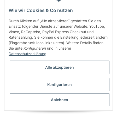
Wie wir Cookies & Co nutzen
Bitte senden Sie mir entsprechend Ihrer
Datenschutzerklärung
regelmäßig und
jederzeit widerruflich Informationen zu Ihrem Produktsortiment per E-Mail zu.
Durch Klicken auf „Alle akzeptieren“ gestatten Sie den
Einsatz folgender Dienste auf unserer Website: YouTube,
Vimeo, ReCaptcha, PayPal Express Checkout und
Ratenzahlung. Sie können die Einstellung jederzeit ändern
(Fingerabdruck-Icon links unten). Weitere Details finden
Sie unte
Konfigurieren
und in unserer
Datenschutzerklärung
.
Alle akzeptieren
* Alle Preise inkl. gesetzlicher USt., zzgl.
Versand
Konfigurieren
Besucherzähler: 5840965
Alle Preise inkl. MwSt.
Umsetzung
Vlarom E-Commerce Agentur
| Powered by
JTL-Shop
|
CLEARIX JTL-Shop Template
Ablehnen