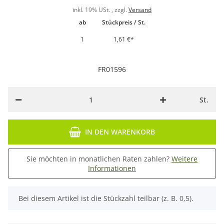
inkl. 19% USt. , zzgl.
Versand
ab
Stückpreis / St.
1
1,61 €
*
FR01596
St.
IN DEN WARENKORB
Sie möchten in monatlichen Raten zahlen?
Weitere
Informationen
x
Bei diesem Artikel ist die Stückzahl teilbar (z. B. 0,5).