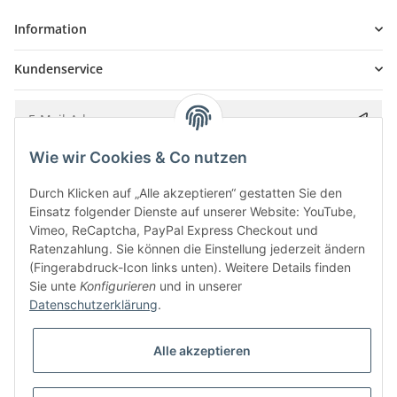
Information
Kundenservice
Wie wir Cookies & Co nutzen
Bitte senden Sie mir entsprechend Ihrer
Datenschutzerklärung
regelmäßig und
jederzeit widerruflich Informationen zu Ihrem Produktsortiment per E-Mail zu.
Durch Klicken auf „Alle akzeptieren“ gestatten Sie den
Einsatz folgender Dienste auf unserer Website: YouTube,
Vimeo, ReCaptcha, PayPal Express Checkout und
Ratenzahlung. Sie können die Einstellung jederzeit ändern
(Fingerabdruck-Icon links unten). Weitere Details finden
Sie unte
Konfigurieren
und in unserer
Datenschutzerklärung
.
Alle akzeptieren
* Alle Preise inkl. gesetzlicher USt., zzgl.
Versand