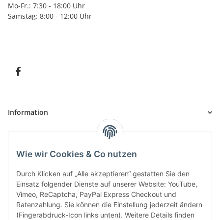
Mo-Fr.: 7:30 - 18:00 Uhr
Samstag: 8:00 - 12:00 Uhr
Information
Kundenservice
Wie wir Cookies & Co nutzen
Durch Klicken auf „Alle akzeptieren“ gestatten Sie den
Einsatz folgender Dienste auf unserer Website: YouTube,
Bitte senden Sie mir entsprechend Ihrer
Datenschutzerklärung
regelmäßig und
jederzeit widerruflich Informationen zu Ihrem Produktsortiment per E-Mail zu.
Vimeo, ReCaptcha, PayPal Express Checkout und
Ratenzahlung. Sie können die Einstellung jederzeit ändern
(Fingerabdruck-Icon links unten). Weitere Details finden