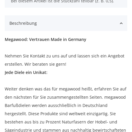
x
Bei diesem Artikel ist die Stückzahl teilbar (z. B. 0,5).
Beschreibung
Megawood: Vertrauen Made in Germany
Nehmen Sie Kontakt zu uns auf und lassen sich ein Angebot
erstellen. Wir beraten sie gern!
Jede Diele ein Unikat:
Weiter denken was das für megawood heißt, erfahren Sie auf
den nächsten für Sie zusammengestellten Seiten. megawood
Barfußdielen werden ausschließlich in Deutschland
hergestellt. Diese Produkte sind weltweit einzigartig. Sie
bestehen aus bis zu Prozent Naturfasern der Hobel- und
Sägeindustrie und stammen aus nachhaltig bewirtschafteten