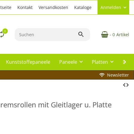
tseite
Kontakt
Versandkosten
Kataloge
Anmelden
0
- 0
Artikel
Kunststoffepaneele
Paneele
Platten
Plat
Newsletter
msrollen mit Gleitlager u. Platte