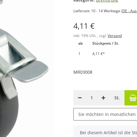
Lieferzeit:
10 - 14 Werktage
(DE - Au
4,11 €
inkl. 19% USt. , zzgl.
Versand
ab
Stückpreis / St.
1
4,11 €
*
MR03008
St.
Sie möchten in monatlichen
x
Bei diesem Artikel ist die Stü