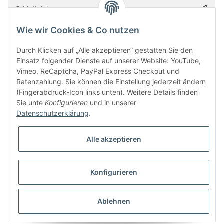
Wie wir Cookies & Co nutzen
Bitte senden Sie mir entsprechend Ihrer
Datenschutzerklärung
regelmäßig und
jederzeit widerruflich Informationen zu Ihrem Produktsortiment per E-Mail zu.
Durch Klicken auf „Alle akzeptieren“ gestatten Sie den
Einsatz folgender Dienste auf unserer Website: YouTube,
Vimeo, ReCaptcha, PayPal Express Checkout und
Ratenzahlung. Sie können die Einstellung jederzeit ändern
(Fingerabdruck-Icon links unten). Weitere Details finden
Sie unte
Konfigurieren
und in unserer
Datenschutzerklärung
.
Alle akzeptieren
* Alle Preise inkl. gesetzlicher USt., zzgl.
Versand
Konfigurieren
Besucherzähler: 5857642
Alle Preise inkl. MwSt.
Umsetzung
Vlarom E-Commerce Agentur
| Powered by
JTL-Shop
|
CLEARIX JTL-Shop Template
Ablehnen