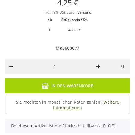
4,25 €
inkl. 19% USt. , zzgl.
Versand
ab
Stückpreis / St.
1
4,26 €
*
MR0600077
St.
IN DEN WARENKORB
Sie möchten in monatlichen Raten zahlen?
Weitere
Informationen
x
Bei diesem Artikel ist die Stückzahl teilbar (z. B. 0,5).