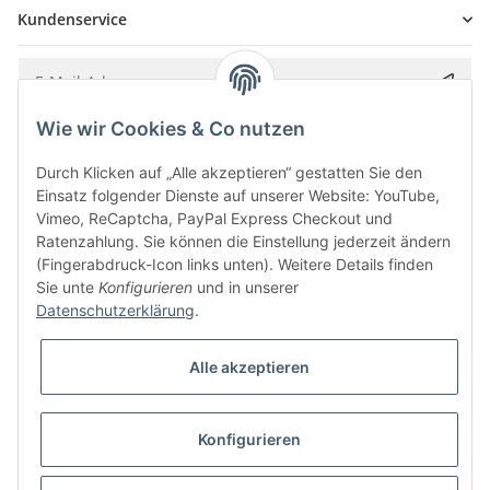
Kundenservice
Wie wir Cookies & Co nutzen
Bitte senden Sie mir entsprechend Ihrer
Datenschutzerklärung
regelmäßig und
jederzeit widerruflich Informationen zu Ihrem Produktsortiment per E-Mail zu.
Durch Klicken auf „Alle akzeptieren“ gestatten Sie den
Einsatz folgender Dienste auf unserer Website: YouTube,
Vimeo, ReCaptcha, PayPal Express Checkout und
Ratenzahlung. Sie können die Einstellung jederzeit ändern
(Fingerabdruck-Icon links unten). Weitere Details finden
Sie unte
Konfigurieren
und in unserer
Datenschutzerklärung
.
Alle akzeptieren
* Alle Preise inkl. gesetzlicher USt., zzgl.
Versand
Konfigurieren
Besucherzähler: 5841162
Alle Preise inkl. MwSt.
Umsetzung
Vlarom E-Commerce Agentur
| Powered by
JTL-Shop
|